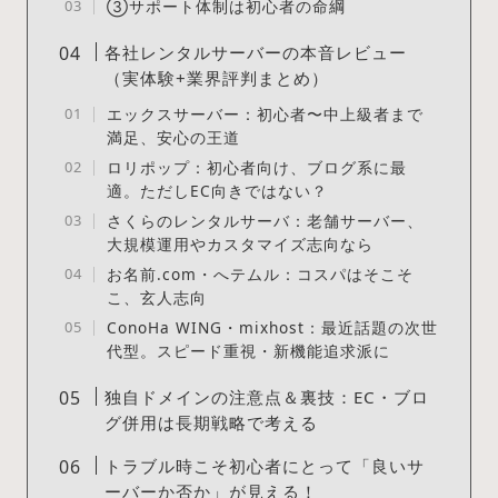
③サポート体制は初心者の命綱
各社レンタルサーバーの本音レビュー
（実体験+業界評判まとめ）
エックスサーバー：初心者〜中上級者まで
満足、安心の王道
ロリポップ：初心者向け、ブログ系に最
適。ただしEC向きではない？
さくらのレンタルサーバ：老舗サーバー、
大規模運用やカスタマイズ志向なら
お名前.com・へテムル：コスパはそこそ
こ、玄人志向
ConoHa WING・mixhost：最近話題の次世
代型。スピード重視・新機能追求派に
独自ドメインの注意点＆裏技：EC・ブロ
グ併用は長期戦略で考える
トラブル時こそ初心者にとって「良いサ
ーバーか否か」が見える！